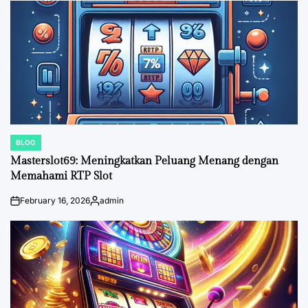
BLOG
POSTED
IN
Masterslot69: Meningkatkan Peluang Menang dengan
Memahami RTP Slot
February 16, 2026
admin
on
Posted
by