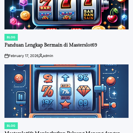
BLOG
POSTED
IN
Panduan Lengkap Bermain di Masterslot69
February 17, 2026
admin
on
Posted
by
BLOG
POSTED
IN