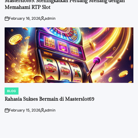
Masterslot69: Meningkatkan Peluang Menang dengan
Memahami RTP Slot
February 16, 2026
admin
on
Posted
by
BLOG
POSTED
IN
Rahasia Sukses Bermain di Masterslot69
February 15, 2026
admin
on
Posted
by