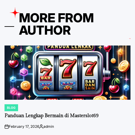
MORE FROM
AUTHOR
BLOG
POSTED
IN
Panduan Lengkap Bermain di Masterslot69
February 17, 2026
admin
on
Posted
by