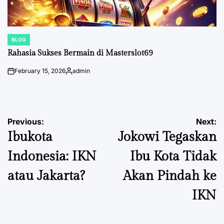
BLOG
POSTED
IN
Rahasia Sukses Bermain di Masterslot69
February 15, 2026
admin
on
Posted
by
Post
Previous:
Next:
Ibukota
Jokowi Tegaskan
navigation
Indonesia: IKN
Ibu Kota Tidak
atau Jakarta?
Akan Pindah ke
IKN