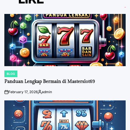
BLOG
POSTED
IN
Panduan Lengkap Bermain di Masterslot69
February 17, 2026
admin
on
Posted
by