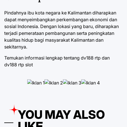
Pindahnya ibu kota negara ke Kalimantan diharapkan
dapat menyeimbangkan perkembangan ekonomi dan
sosial Indonesia. Dengan lokasi yang baru, diharapkan
terjadi pemerataan pembangunan serta peningkatan
kualitas hidup bagi masyarakat Kalimantan dan
sekitarnya.
Temukan informasi lengkap tentang
dv188 rtp
dan
dv188 rtp slot
YOU MAY ALSO
LIKE