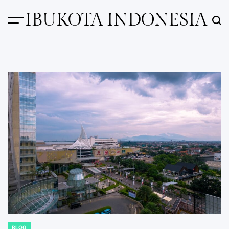
Skip
IBUKOTA INDONESIA
to
content
BLOG