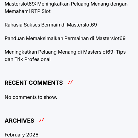
Masterslot69: Meningkatkan Peluang Menang dengan
Memahami RTP Slot
Rahasia Sukses Bermain di Masterslot69
Panduan Memaksimalkan Permainan di Masterslot69
Meningkatkan Peluang Menang di Masterslot69: Tips
dan Trik Profesional
RECENT COMMENTS
No comments to show.
ARCHIVES
February 2026