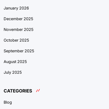
January 2026
December 2025
November 2025
October 2025
September 2025
August 2025
July 2025
CATEGORIES
Blog