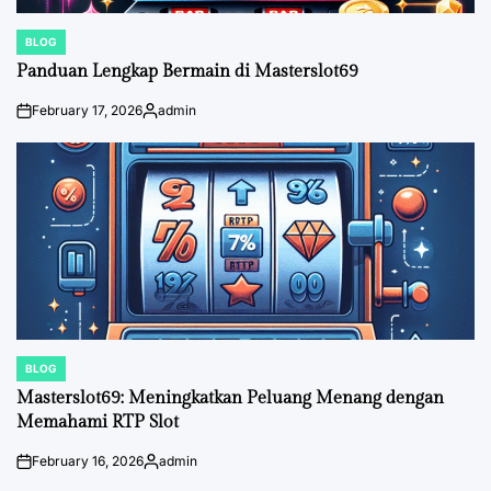
BLOG
POSTED
IN
Panduan Lengkap Bermain di Masterslot69
February 17, 2026
admin
on
Posted
by
BLOG
POSTED
IN
Masterslot69: Meningkatkan Peluang Menang dengan
Memahami RTP Slot
February 16, 2026
admin
on
Posted
by